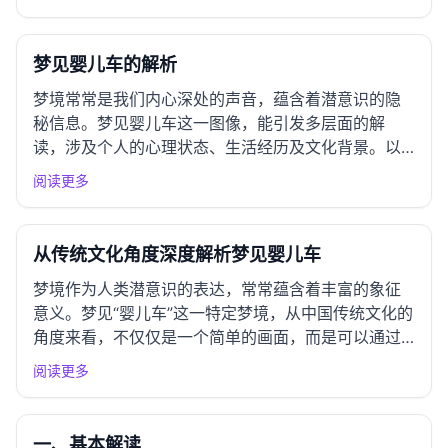
解和应用这一梦境的启示。 一、情绪应对指南 常见情
绪反应 梦见婴儿车可能引发的情绪包括期待、焦虑、
担心或温暖...
梦见婴儿车的解析
梦境常常是我们内心深处的声音，蕴含着潜意识的隐
秘信息。梦见婴儿车这一图像，能引发多层面的解
读，涉及个人的心理状态、生活经历及文化背景。以
下将从不同心理学视角对这一梦境进行全面分析。
阅读更多
一、精神分析学派视角 弗洛伊德理论解析 根据弗洛伊
德的理论，梦境是潜意识欲望的表现。梦见婴儿车，
可能象征着对新生命、创...
从传统文化角度深度解析梦见婴儿车
梦境作为人类潜意识的表达，常常蕴含着丰富的象征
意义。梦见“婴儿车”这一特定梦境，从中国传统文化的
角度来看，不仅仅是一个简单的画面，而是可以通过
周公解梦、历史文化脉络、文化象征体系和传统哲学
阅读更多
观念等多维度进行深入解析。 一、周公解梦经典解读
基本解读 根据《周公解梦》，梦见婴儿车通常象征着
新生命的开始、...
一、基本解读