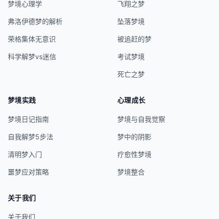
梦境心理学
飞翔之梦
弗洛伊德梦的解析
坠落梦境
荣格集体无意识
被追赶的梦
科学解梦vs迷信
考试梦境
死亡之梦
梦境实践
心理成长
梦境日记指南
梦境与自我觉察
自我解梦5步法
梦中的阴影
清明梦入门
疗愈性梦境
噩梦应对策略
梦境整合
关于我们
关于我们