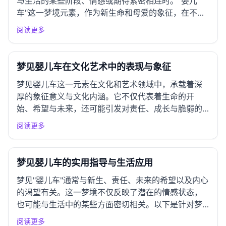
与生活的某些阶段、情感或期待紧密相连时。"婴儿
车"这一梦境元素，作为新生命和母爱的象征，在不同
文化中承载着独特而丰富的意义。以下是对这一梦境
阅读更多
在世界各地的解读进行的系统比较分析。 一、东亚文
化圈解读 中国传统解梦 在中国传统文化中，梦见婴儿
车往往被视为幸福...
梦见婴儿车在文化艺术中的表现与象征
梦见婴儿车这一元素在文化和艺术领域中，承载着深
厚的象征意义与文化内涵。它不仅代表着生命的开
始、希望与未来，还可能引发对责任、成长与脆弱的
深思。以下将从文学、电影、视觉艺术、神话与哲学
阅读更多
等多个层面进行探讨。 一、文学作品中的表现 古典文
学呈现 在中国古典文学中，梦境常常作为情感与心理
状态的象征。例如： ...
梦见婴儿车的实用指导与生活应用
梦见"婴儿车"通常与新生、责任、未来的希望以及内心
的渴望有关。这一梦境不仅反映了潜在的情感状态，
也可能与生活中的某些方面密切相关。以下是针对梦
见"婴儿车"的全面、具体的实用建议，帮助你更好地理
阅读更多