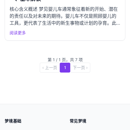
核心含义概述 梦见婴儿车通常象征着新的开始、潜在
的责任以及对未来的期待。婴儿车不仅是照顾婴儿的
工具，更代表了生活中的新生事物或计划的孕育。此
梦境可能反映出你在生活中对某种新机会的渴望，或
阅读更多
者是对即将到来的变化的思考。它也可能暗示着对家
庭、亲密关系的关注，或是对自身成长与变化的思
索。 情感指标 吉凶指数...
第
1
/
1
页，共
7
项
‹ 上一页
1
下一页 ›
梦境基础
常见梦境