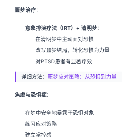
噩梦治疗
：
意象排演疗法（IRT）+ 清明梦
：
在清明梦中主动面对恐惧
改写噩梦结局，转化恐惧为力量
对PTSD患者有显著疗效
详细方法：
噩梦应对策略：从恐惧到力量
焦虑与恐惧症
：
在梦中安全地暴露于恐惧对象
练习应对策略
建立掌控感