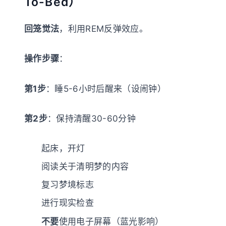
To-Bed）
回笼觉法
，利用REM反弹效应。
操作步骤
：
第1步
：睡5-6小时后醒来（设闹钟）
第2步
：保持清醒30-60分钟
起床，开灯
阅读关于清明梦的内容
复习梦境标志
进行现实检查
不要
使用电子屏幕（蓝光影响）