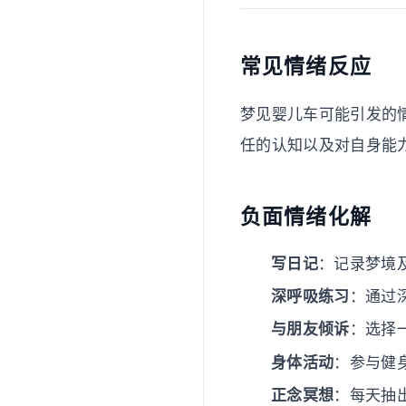
常见情绪反应
梦见婴儿车可能引发的
任的认知以及对自身能
负面情绪化解
写日记
：记录梦境
深呼吸练习
：通过
与朋友倾诉
：选择
身体活动
：参与健
正念冥想
：每天抽