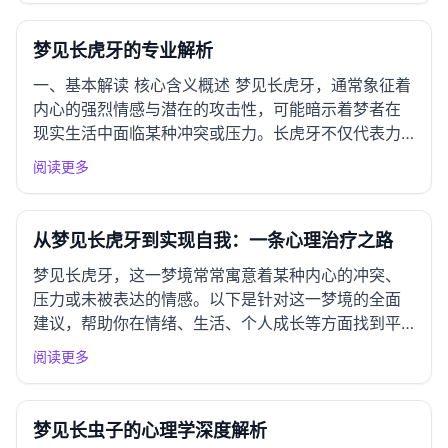
对他人评价的敏感。此梦境或许反映出个体在追求成
功和认可过程中的心理...
梦见长虎牙的专业解析
一、基本解读 核心含义概述 梦见长虎牙，通常象征着
内心的强烈情感与潜在的攻击性，可能暗示着梦者在
现实生活中面临某种冲突或压力。长虎牙不仅代表力
量与威严，也可能暗示梦者对某种情况的恐惧或对他
阅读更多
人的警惕。此梦境可能反映出梦者对自己内心情绪的
认知，亦或是对外部环境变化的敏感。 情感指标 吉凶
指数：★★★☆☆...
从梦见长虎牙到实现自我：一条心理治疗之路
梦见长虎牙，这一梦境常常寓意着某种内心的冲突、
压力或未被表达的情感。以下是针对这一梦境的全面
建议，帮助你在情绪、生活、个人成长等方面找到平
衡与发展。 一、情绪应对指南 常见情绪反应 梦见长
阅读更多
虎牙，可能引发的不安、恐惧或焦虑感，往往源于对
自我形象、他人看法的敏感，或对内心潜在攻击性情
绪的反映。 负面情绪...
梦见长虫子的心理学深度解析