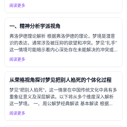
去方向感。这种梦境常常反映出梦者在面对某些挑战
阅读更多
时的无力感，可能是对自身能力的怀疑，或是对未来
的焦虑。在某些情况下，这也可能是一种对身体健康
的潜在担忧。 情感指...
一、精神分析学派视角
弗洛伊德理论解析 根据弗洛伊德的理论，梦境是潜意
识的表达，通常涉及被压抑的欲望和冲突。梦见“扎手”
这一情境可能暗示着内心深处存在未能解决的冲突或
焦虑。扎手的感觉可以象征痛苦、威胁或不安，可能
阅读更多
反映了个体在面对某种情况时的无力感或被伤害的恐
惧。比如，梦者可能在现实生活中面临某种人际关系
的紧张，或者在事业...
从荣格视角探讨梦见把别人掐死的个体化过程
梦见"把别人掐死"，这一情景在中国传统文化中具有多
重象征意义及深层解读。以下将从多个维度深入解析
这一梦境。 一、周公解梦经典解读 基本解读 根据
《周公解梦》的记载，梦见掐死他人，通常象征着内
阅读更多
心的压抑和负面情绪的释放。这种梦境可能反映出梦
者在现实生活中感受到的无力感，或是对某种人际关