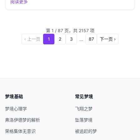
阅读更多
解析 根据弗洛伊德的理论，梦境是潜意识欲望的体
现。梦见肛门出血，可能反映出内心深处对某些禁忌
欲望的压抑或恐惧...
第
1
/
87
页，共
2157
项
...
‹ 上一页
1
2
3
87
下一页 ›
梦境基础
常见梦境
梦境心理学
飞翔之梦
弗洛伊德梦的解析
坠落梦境
荣格集体无意识
被追赶的梦