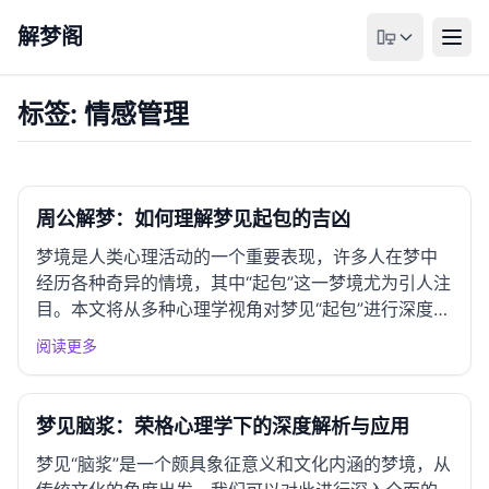
解梦阁
标签: 情感管理
周公解梦：如何理解梦见起包的吉凶
梦境是人类心理活动的一个重要表现，许多人在梦中
经历各种奇异的情境，其中“起包”这一梦境尤为引人注
目。本文将从多种心理学视角对梦见“起包”进行深度解
析，帮助我们更好地理解这一梦境背后的心理含义与
阅读更多
潜在的自我探索路径。 一、精神分析学派视角 弗洛伊
德理论解析 弗洛伊德认为梦是潜意识的表达，梦见“起
包”可能...
梦见脑浆：荣格心理学下的深度解析与应用
梦见“脑浆”是一个颇具象征意义和文化内涵的梦境，从