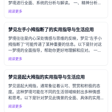
梦境进行全面、系统的分析与解读。 一、精神分析学
派视角 弗洛伊德理论解析 根据弗洛伊德的理论，梦境
阅读更多
是潜意识欲望的反映。梦见剃头发可能暗示个体对自
我形象或自我认同的重新审视。头发在弗洛伊德的理
论中常象征着性和力...
梦见左手小拇指断了的实用指导与生活应用
梦境往往是内心深处情感与思维的反映，梦见“左手小
拇指断了”可能传递了某种重要的信息。以下是针对这
一梦境的全面指导，帮助你更好地理解和应对。 一、
情绪应对指南 常见情绪反应 梦见左手小拇指断了，可
阅读更多
能会引发焦虑、无助感或担忧。这通常反映了对失去
控制感的恐惧或对某些重要关系的焦虑。小拇指象征
着微小但重要的...
梦见竖起大拇指的实用指导与生活应用
梦见竖起大拇指，通常象征着认可、赞赏和积极的态
度。这种梦境可能在不同的生活领域映射出多种情感
和思考。以下是针对梦见此情景的全面、具体的实用
建议。 一、情绪应对指南 常见情绪反应 梦见竖起大
阅读更多
拇指，往往让人感到愉悦和自信，但有时也可能引发