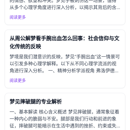
的情感、欲望和冲突。梦见手被刺伤这一场景，值得
从多个心理学角度进行深入分析，以揭示其背后的含
义和可能的心理状态。 一、精神分析学派视角 弗洛伊
阅读更多
德理论解析 根据弗洛伊德的理论，梦境是潜意识欲望
的表达。梦见手被刺伤，可能象征着对某种能力或力
量的感到被削弱或威...
从周公解梦看手腕出血怎么回事：社会信仰与文
化传统的反映
梦境是我们潜意识的反映，梦见“手腕出血”这一情景可
以引发多种心理学解释。以下从不同心理学流派的视
角进行深入分析。 一、精神分析学派视角 弗洛伊德理
论解析 根据弗洛伊德的观点，梦境是潜意识欲望的体
阅读更多
现。手腕出血可以象征着内心深处的痛苦和压抑，可
能与某种未解决的冲突有关。手腕作为连接手与身体
的重要部位，可...
梦见摔破腿的专业解析
一、基本解读 核心含义概述 梦见摔破腿，通常象征着
一种内心的脆弱与不安。腿部是我们行动和前进的象
征，摔破腿可能暗示在生活中遇到的挫折、约束或失