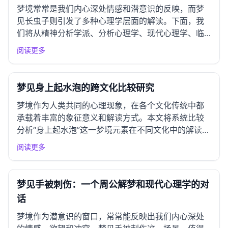
梦境常常是我们内心深处情感和潜意识的反映，而梦
见长虫子则引发了多种心理学层面的解读。下面，我
们将从精神分析学派、分析心理学、现代心理学、临
床心理学以及跨文化心理学等多个视角进行全面解
阅读更多
析。 一、精神分析学派视角 弗洛伊德理论解析 根据
弗洛伊德的理论，梦境是潜意识欲望和压抑的体现。
梦见长虫子可能暗示着某...
梦见身上起水泡的跨文化比较研究
梦境作为人类共同的心理现象，在各个文化传统中都
承载着丰富的象征意义和解读方式。本文将系统比较
分析“身上起水泡”这一梦境元素在不同文化中的解读，
探讨其象征意义与文化背景。 一、东亚文化圈解读 中
阅读更多
国传统解梦 在中国传统的解梦文化中，梦见身上起水
泡通常被视为身体健康或心理状态的隐喻。水泡象征
着不安与烦恼，...
梦见手被刺伤：一个周公解梦和现代心理学的对
话
梦境作为潜意识的窗口，常常能反映出我们内心深处