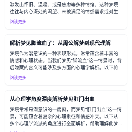
激发出怀旧、温暖、或是焦虑等多种情绪。这种梦境
往往与内心深处的渴望、未被满足的情感需求或对生
命新阶段的期盼有关。 负面情绪化解 深呼吸练习：每
阅读更多
天花5分钟进行深呼吸，集中注意力，缓解焦虑。 情
绪日记：记录梦境及其带来的情绪反应，帮助你更好
地理解和处理这...
解析梦见脚流血了：从周公解梦到现代理解
梦境作为潜意识的一种表现形式，常常蕴含着丰富的
情感和心理状态。当我们梦见“脚流血”这一情景时，背
后隐藏的含义可能涉及多方面的心理学解析。以下将
从多个心理学流派的视角，系统而全面地解读这一梦
阅读更多
境。 一、精神分析学派视角 弗洛伊德理论解析 根据
弗洛伊德的理论，梦境是潜意识欲望的象征表达。梦
见脚流血可能暗示...
从心理学角度深度解析梦见肛门出血
梦境常常是潜意识的一扇窗，而梦见“肛门出血”这一情
景，可能蕴含着复杂的心理象征和情感冲突。以下从
多个心理学流派的角度进行全面解析，帮助理解此梦
境的深层含义。 一、精神分析学派视角 弗洛伊德理论