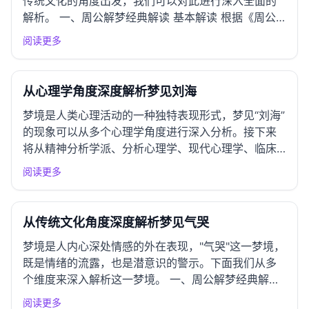
传统文化的角度出发，我们可以对此进行深入全面的
解析。 一、周公解梦经典解读 基本解读 根据《周公
解梦》及相关古代解梦典籍，梦见“脑浆”通常象征着思
阅读更多
维的混乱和内心的焦虑。脑浆作为大脑的重要组成部
分，代表着智慧、思想和灵感。梦中出现脑浆，可能
暗示梦者在现...
从心理学角度深度解析梦见刘海
梦境是人类心理活动的一种独特表现形式，梦见“刘海”
的现象可以从多个心理学角度进行深入分析。接下来
将从精神分析学派、分析心理学、现代心理学、临床
心理学、跨文化心理学以及实践指导等多个维度对这
阅读更多
一梦境进行全面的解读。 一、精神分析学派视角 弗洛
伊德理论解析 根据弗洛伊德的理论，梦境是潜意识欲
望的表现，梦见...
从传统文化角度深度解析梦见气哭
梦境是人内心深处情感的外在表现，"气哭"这一梦境，
既是情绪的流露，也是潜意识的警示。下面我们从多
个维度来深入解析这一梦境。 一、周公解梦经典解读
基本解读 根据《周公解梦》，梦见气哭通常象征着内
阅读更多