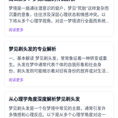
梦境是一扇通往潜意识的窗户，梦见“死胎”这样复杂而
沉重的意象，往往涉及深层心理状态和情感冲突。以
下将从多个心理学视角，对这一梦境进行全面而系统
的解析。 一、精神分析学派视角 弗洛伊德理论解析
阅读更多
根据弗洛伊德的理论，梦是潜意识欲望的表达。梦见
死胎，可能反映出梦者内心深处对失败、失去或未能
实现愿望的恐惧。...
梦见剃头发的专业解析
一、基本解读 梦见剃头发，常常象征着一种转变或重
生。头发在梦中通常代表个体的自我形象和社会身
份，剃头发则可能暗示着对旧有身份的放弃或对生活
某一方面的重新审视。这种梦境可能表达了内心深处
阅读更多
的渴望，想要释放压力，或是对改变现状的期待。同
时，这也可能意味着对外部环境的适应、对人际关系
的重构，或是对自我认知的...
从心理学角度深度解析梦见剃头发
梦见剃头发是一个在梦境中常见的主题，通常引发许
多情感和心理反应。以下是从多个心理学角度对这一