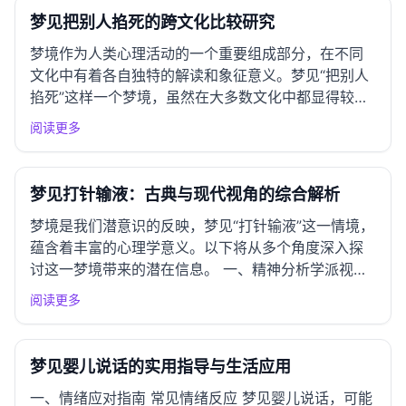
系的不满与矛盾。掐...
梦见把别人掐死的跨文化比较研究
梦境作为人类心理活动的一个重要组成部分，在不同
文化中有着各自独特的解读和象征意义。梦见“把别人
掐死”这样一个梦境，虽然在大多数文化中都显得较为
激烈，但它的解读却在不同文化背景下展现出丰富的
阅读更多
层次和深刻的内涵。以下是对这一梦境在世界各地文
化传统中的系统比较分析。 一、东亚文化圈解读 中国
传统解梦 在中国...
梦见打针输液：古典与现代视角的综合解析
梦境是我们潜意识的反映，梦见“打针输液”这一情境，
蕴含着丰富的心理学意义。以下将从多个角度深入探
讨这一梦境带来的潜在信息。 一、精神分析学派视角
弗洛伊德理论解析 根据弗洛伊德的理论，梦境是潜意
阅读更多
识欲望的表达。梦见打针和输液，可能表明梦者在生
活中感受到了一种无力和依赖，渴望通过外部的帮助
来缓解某种心理...
梦见婴儿说话的实用指导与生活应用
一、情绪应对指南 常见情绪反应 梦见婴儿说话，可能