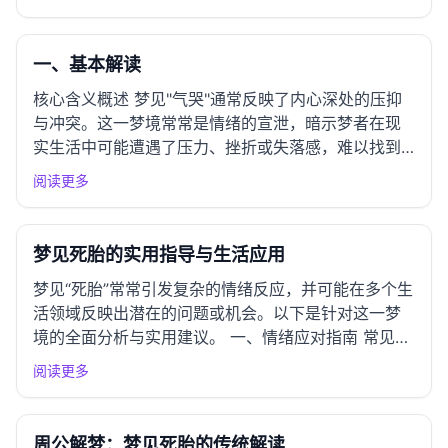
心的不满与压抑。梦者可能在现实生活中遭遇了挫
折、争吵或情感上的困扰，心中积压了许多负面情
绪。梦中的哭泣则是...
一、基本解读
核心含义概述 梦见"气哭"通常反映了内心深处的压抑
与冲突。这一梦境常常是情绪的宣泄，暗示梦者在现
实生活中可能遭遇了压力、挫折或失落感，难以找到
合适的方式进行表达。气哭不仅是一种情感的释放，
阅读更多
更是一种对现状的不满与渴望改变的表现。这种梦境
提醒着梦者关注自己的情感状态，寻找适合的途径来
疏解内心的烦闷。 情...
梦见死胎的实用指导与生活应用
梦见“死胎”常常引发复杂的情绪反应，并可能在多个生
活领域反映出潜在的问题或机会。以下是针对这一梦
境的全面分析与实用建议。 一、情绪应对指南 常见情
绪反应 梦见“死胎”后，您可能会感到焦虑、恐惧、悲
阅读更多
伤或无助。这些情绪通常源自对失去的恐惧、未实现
的期待或对未来的担忧。它们可能反映出内心深处对
生活中某些事...
周公解梦：梦见死胎的传统解读