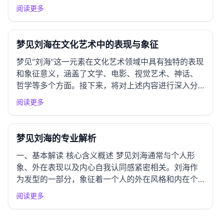
阳具不仅是生理象征，更是男性特征、权威和控制的
阅读更多
象征。因此，这类梦境可能暗示梦者在生活中对性或
权力的关注，或是对这些领域的压抑和焦虑。 防御机
制与象征 梦中阳具的...
梦见刘海在文化艺术中的表现与象征
梦见“刘海”这一元素在文化艺术领域中具有独特的表现
和象征意义，涵盖了文学、电影、视觉艺术、神话、
哲学等多个方面。接下来，将对上述内容进行深入分
析。 一、文学作品中的表现 古典文学呈现 在中国古
阅读更多
典文学中，梦境常常被视为潜意识和欲望的象征。例
如，李白的《梦游天姥吟留别》中，梦境的描写不仅
反映了诗人的理想...
梦见刘海的专业解析
一、基本解读 核心含义概述 梦见刘海通常与个人形
象、外在表现以及内心自我认同感紧密相关。刘海作
为发型的一部分，象征着一个人的外在风格和内在个
性。当梦中出现刘海时，可能暗示梦者在探索自身形
阅读更多
象、面临他人看法或自我认同的挑战。这样的梦境也
可能反映出梦者对生活中某些变化的期待或对过去的