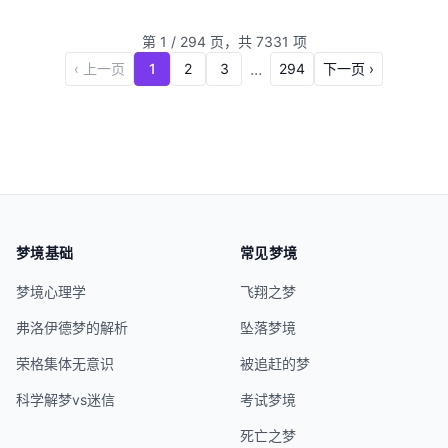
回顾，尤其是在情感和社...
第
1
/
294
页，共
7331
项
...
‹ 上一页
1
2
3
294
下一页 ›
梦境基础
常见梦境
梦境心理学
飞翔之梦
弗洛伊德梦的解析
坠落梦境
荣格集体无意识
被追赶的梦
科学解梦vs迷信
考试梦境
死亡之梦