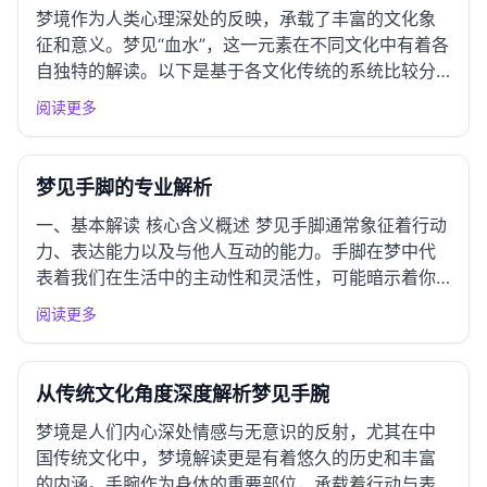
梦境作为人类心理深处的反映，承载了丰富的文化象
征和意义。梦见“血水”，这一元素在不同文化中有着各
自独特的解读。以下是基于各文化传统的系统比较分
析。 一、东亚文化圈解读 中国传统解梦 在中国传统
阅读更多
文化中，梦见血水常常与生命的流动和变化密切相
关。根据《周公解梦》，血水象征着情感的波动、生
活的变迁或健康的隐...
梦见手脚的专业解析
一、基本解读 核心含义概述 梦见手脚通常象征着行动
力、表达能力以及与他人互动的能力。手脚在梦中代
表着我们在生活中的主动性和灵活性，可能暗示着你
在处理某些事务时需要更加主动或灵活。手脚的状态
阅读更多
也可能反映出你对自己生活状况的掌控感，健康的手
脚意味着良好的生活状态，而受伤或不适则可能暗示
着内心的不安或外界的...
从传统文化角度深度解析梦见手腕
梦境是人们内心深处情感与无意识的反射，尤其在中
国传统文化中，梦境解读更是有着悠久的历史和丰富
的内涵。手腕作为身体的重要部位，承载着行动与表