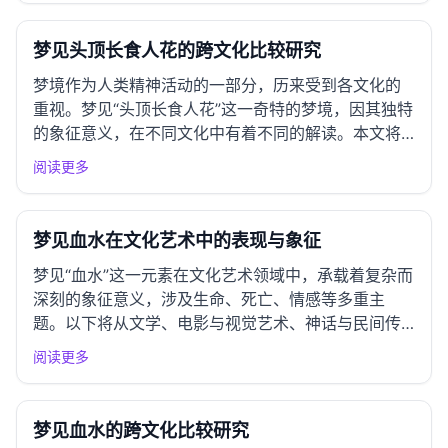
和变化的焦虑。在弗洛伊德看来，牙齿象征着个人的
力量和自信，梦中的...
梦见头顶长食人花的跨文化比较研究
梦境作为人类精神活动的一部分，历来受到各文化的
重视。梦见“头顶长食人花”这一奇特的梦境，因其独特
的象征意义，在不同文化中有着不同的解读。本文将
从东亚、南亚与中东、西方、原住民与部落文化等多
阅读更多
个角度，对这一梦境进行系统的比较分析，探讨其象
征、意义及当代价值。 一、东亚文化圈解读 中国传统
解梦 在中国的传...
梦见血水在文化艺术中的表现与象征
梦见“血水”这一元素在文化艺术领域中，承载着复杂而
深刻的象征意义，涉及生命、死亡、情感等多重主
题。以下将从文学、电影与视觉艺术、神话与民间传
说、哲学与美学思考以及创作灵感与应用等多个维度
阅读更多
进行深入分析。 一、文学作品中的表现 古典文学呈现
在中国古典文学中，梦境常常作为一种象征手法，传
达人物内心的挣扎...
梦见血水的跨文化比较研究