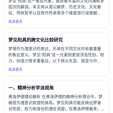
梦见“阳具”这一象征元素，蕴含着丰富的文化内涵和多
层次的解读。本文将从周公解梦、历史文化、文化象
征、传统哲学以及现代传承等多个维度进行深度解
析。 一、周公解梦经典解读 基本解读 在《周公解
阅读更多
梦》中，梦见阳具通常被视为生育、繁荣和创造力的
象征。阳具作为男性生殖器，代表着阳刚之气、力量
与生育能力。因此，该...
梦见阳具的跨文化比较研究
梦境作为潜意识的表达，历来在不同文化中有着重要
的象征意义。梦见“阳具”这一元素则更是涉及性别、权
力、创造力等多重象征。以下将从东亚、南亚与中
东、西方及原住民文化的视角对这一梦境进行系统的
阅读更多
比较分析。 一、东亚文化圈解读 中国传统解梦 在中
国传统文化中，梦境的解读往往与阴阳五行、周易等
哲学思想相结合。阳...
一、精神分析学派视角
弗洛伊德理论解析 在弗洛伊德的精神分析理论中，梦
被视为潜意识欲望的体现。梦见阳具可能反映出梦者
对性欲、权力和身份的潜在渴望。在弗洛伊德看来，