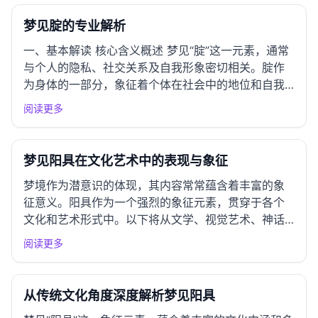
常常是一种隐喻，涉及欲望与道德之间的冲突。例
如，《红楼梦》中...
梦见腚的专业解析
一、基本解读 核心含义概述 梦见“腚”这一元素，通常
与个人的隐私、社交关系及自我形象密切相关。腚作
为身体的一部分，象征着个体在社会中的地位和自我
价值的展现。此梦可能反映出梦者对自身形象的关
阅读更多
注，或对他人看法的敏感，暗示着内心对身份认同与
社会接纳的渴望。 情感指标 吉凶指数：
★★★☆☆（3星）。此梦境既...
梦见阳具在文化艺术中的表现与象征
梦境作为潜意识的体现，其内容常常蕴含着丰富的象
征意义。阳具作为一个强烈的象征元素，贯穿于各个
文化和艺术形式中。以下将从文学、视觉艺术、神话
传说、哲学思考以及创作灵感等多个角度探讨梦见阳
阅读更多
具的表现与象征。 一、文学作品中的表现 古典文学呈
现 《红楼梦》：在曹雪芹的这部经典小说中，梦境常
用来揭示人物内心深...
从传统文化角度深度解析梦见阳具