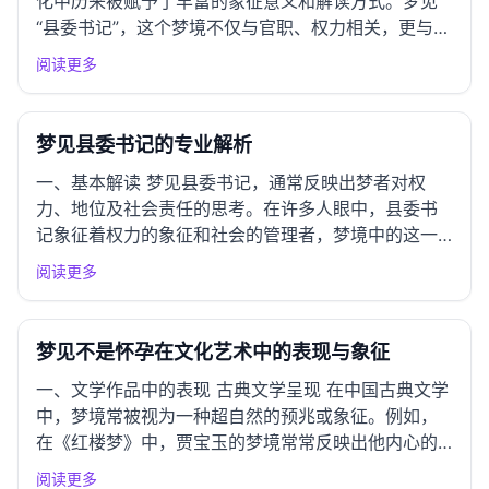
化中历来被赋予了丰富的象征意义和解读方式。梦见
“县委书记”，这个梦境不仅与官职、权力相关，更与个
人的生活状态、心理状况、社会关系等多方面息息相
阅读更多
关。以下将从多个维度对此进行深入解析。 一、周公
解梦经典解读 基本解读 根据《周公解梦》的经典解
释，梦见官员通常...
梦见县委书记的专业解析
一、基本解读 梦见县委书记，通常反映出梦者对权
力、地位及社会责任的思考。在许多人眼中，县委书
记象征着权力的象征和社会的管理者，梦境中的这一
形象可能暗示着梦者在追求个人目标时所面临的外部
阅读更多
压力。此梦也可能体现梦者对自身社会角色的认同或
对未来发展的期望，展现出对事业发展的渴望和对社
会责任的思考。 情感指标...
梦见不是怀孕在文化艺术中的表现与象征
一、文学作品中的表现 古典文学呈现 在中国古典文学
中，梦境常被视为一种超自然的预兆或象征。例如，
在《红楼梦》中，贾宝玉的梦境常常反映出他内心的
矛盾与对现实的逃避，虽然梦中并未提及怀孕，但其
阅读更多