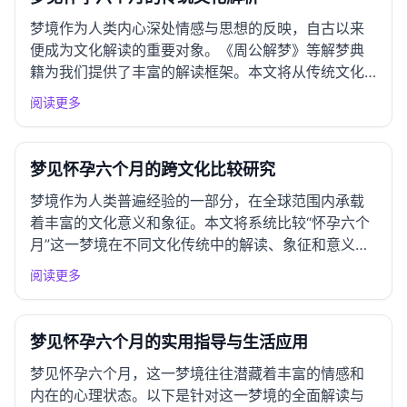
梦境作为人类内心深处情感与思想的反映，自古以来
便成为文化解读的重要对象。《周公解梦》等解梦典
籍为我们提供了丰富的解读框架。本文将从传统文化
的角度，对“梦见怀孕六个月”进行全面深入的解析。
阅读更多
一、周公解梦经典解读 基本解读 依据《周公解梦》的
相关记载，怀孕梦通常象征着新的开始、希望与期
待。具体到怀孕六个...
梦见怀孕六个月的跨文化比较研究
梦境作为人类普遍经验的一部分，在全球范围内承载
着丰富的文化意义和象征。本文将系统比较“怀孕六个
月”这一梦境在不同文化传统中的解读、象征和意义，
从而揭示其跨文化的深层次含义。 一、东亚文化圈解
阅读更多
读 中国传统解梦 在中国传统文化中，梦见怀孕通常象
征着新的开始和创造力。怀孕六个月的梦境被视为一
种成熟的状态，...
梦见怀孕六个月的实用指导与生活应用
梦见怀孕六个月，这一梦境往往潜藏着丰富的情感和
内在的心理状态。以下是针对这一梦境的全面解读与