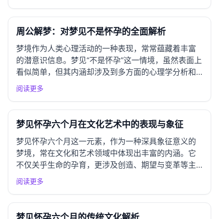
象征意涵却暗示了人与人之间复杂的关系和情感的纠
葛。此外，李白的《梦游天姥吟留别》描绘了梦境中
的自由与超越，虽然并...
周公解梦：对梦见不是怀孕的全面解析
梦境作为人类心理活动的一种表现，常常蕴藏着丰富
的潜意识信息。梦见“不是怀孕”这一情境，虽然表面上
看似简单，但其内涵却涉及到多方面的心理学分析和
理解。以下从多个心理学视角对此梦境进行深度解
阅读更多
析。 一、精神分析学派视角 弗洛伊德理论解析 根据
弗洛伊德的理论，梦是潜意识欲望的表达。在梦中“不
是怀孕”可能反映...
梦见怀孕六个月在文化艺术中的表现与象征
梦见怀孕六个月这一元素，作为一种深具象征意义的
梦境，常在文化和艺术领域中体现出丰富的内涵。它
不仅关乎生命的孕育，更涉及创造、期望与变革等主
题。以下是对此元素在不同领域的分析。 一、文学作
阅读更多
品中的表现 古典文学呈现 在中国古典文学中，梦境常
被用来表达人物内心的渴望或预示未来的变化。例
如： 《红楼梦》：书...
梦见怀孕六个月的传统文化解析