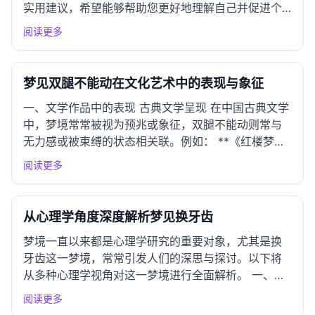
实用建议，希望能够帮助您更好地理解自己并促进个
人成长。 一、情绪应对指南 常见情绪反应 梦见怀孕
阅读更多
六个月可能引发的情绪包括期待、焦虑和不安。怀孕
在梦中常象征着新生事物的来临，无论是个人项目、
情感关系还是创造力的...
梦见双腿不能动在文化艺术中的表现与象征
一、文学作品中的表现 古典文学呈现 在中国古典文学
中，梦境常常被视为预兆或象征，双腿不能动则常与
无力感或被束缚的状态相关联。例如： **《红楼梦》
**中的贾宝玉在梦中被困于荣府，无法动弹，反映了
阅读更多
他对家庭责任的逃避与束缚。 **《庄子》**中的“庄周
梦蝶”一则故事，虽然直接并未涉及腿的无法行动，但
其隐...
从心理学角度深度解析梦见换牙齿
梦境一直以来都是心理学研究的重要对象，尤其是换
牙齿这一梦境，常常引发人们的深思与探讨。以下将
从多种心理学视角对这一梦境进行全面解析。 一、精
神分析学派视角 弗洛伊德理论解析 弗洛伊德认为，梦
阅读更多
是潜意识的表达。梦见换牙齿可能暗示着个体对成长