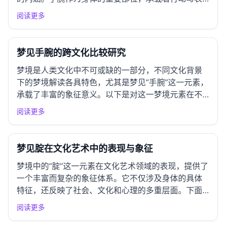
达的功能，梦见手腕的意义亦十分深远。 一、周公解
阅读更多
梦经典解读 基本解读 在《周公解梦》中，手腕象征着
人的能力、力量和意志，梦见手腕往往与个人的行动
力和决策能力相关。...
梦见手腕的跨文化比较研究
梦境是人类文化中不可或缺的一部分，不同文化背景
下的梦境解读各具特色，尤其是梦见“手腕”这一元素，
承载了丰富的象征意义。以下是对这一梦境元素在不
同文化中的解读、象征及其意义的系统比较分析。
阅读更多
一、东亚文化圈解读 中国传统解梦 在中国传统文化
中，手腕通常被视为行动和表达的象征。《周公解
梦》中提到，梦见手腕...
梦见腚在文化艺术中的表现与象征
梦境中的“腚”这一元素在文化艺术领域的表现，提供了
一个丰富而复杂的象征体系。它不仅涉及身体的具体
特征，还反映了社会、文化和心理的多重层面。下面
将从不同的角度对这一元素进行深入分析。 一、文学
阅读更多
作品中的表现 古典文学呈现 在中国古典文学中，梦境