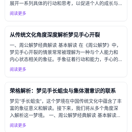
展开一系列具体的行动和思考，以促进个人的成长与
发展。 一、情绪应对指南 常见情绪反应 梦见手腕出
阅读更多
血后，您可能会感到焦虑、恐惧或无助。这些情绪通
常反映了对现实生活中某种压力的敏感，可能与工
作、家庭或人际关系的紧...
从传统文化角度深度解析梦见手心开裂
一、周公解梦经典解读 基本解读 在《周公解梦》中，
梦见手心开裂的情景常常被理解为一种与个人能力和
内心状态相关的象征。手象征着行动和能力，手心的
开裂则可能预示着在某些方面遭遇挫折或困难，意味
阅读更多
着内心的焦虑和不安。手心开裂不仅是身体的象征，
还是情感的映射，暗示着梦者在生活中可能感受到压
力、孤独或被他人利用...
荣格解析：梦见手长蛆虫与集体潜意识的联系
梦见“手长蛆虫”，这个梦境在中国传统文化中蕴含了丰
富的象征意义和解读。接下来，我们将从多个角度深
入解析这一梦境。 一、周公解梦经典解读 基本解读
根据《周公解梦》的经典解读，梦到手长蛆虫主要象
阅读更多
征着身体或精神上的不适，可能预示着生活中存在某