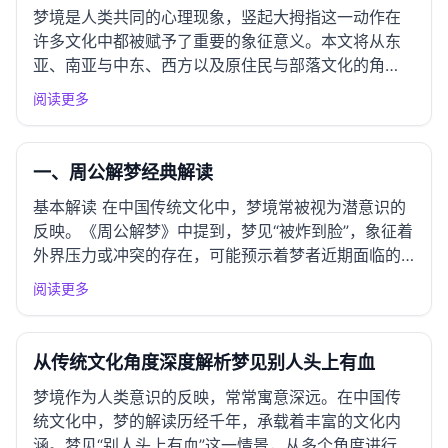
梦境是人类共同的心理现象，竖起大拇指这一动作在
许多文化中都被赋予了重要的象征意义。本文将从东
亚、南亚与中东、西方以及原住民与部落文化的角
度，深入探讨梦见“竖起大拇指”的解读、象征和意义，
阅读更多
展现各文化传统的独特智慧和价值。 一、东亚文化圈
解读 中国传统解梦 在中国传统文化中，梦境被视为通
往内心深处的窗口...
一、周公解梦经典解读
基本解读 在中国传统文化中，梦境常被视为潜意识的
反映。《周公解梦》中提到，梦见“被炸到脸”，象征着
外界压力或冲突的存在，可能预示着梦者近期面临的
困扰、冲突或突发事件。脸作为面部的重要组成部
阅读更多
分，通常代表个人形象与社会身份，因此被炸到脸的
梦境往往暗示着对自身形象的担忧或对他人评价的敏
感。 吉凶预示 根据...
从传统文化角度深度解析梦见别人头上有血
梦境作为人类意识的反映，常常寓意深远。在中国传
统文化中，梦的解读历经千年，承载着丰富的文化内
涵。梦见“别人头上有血”这一情景，从多个角度进行解