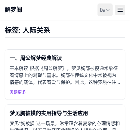
解梦阁
标签: 人际关系
一、周公解梦经典解读
基本解读 根据《周公解梦》，梦见胸部被摸通常象征
着情感上的渴望与需求。胸部在传统文化中常被视为
情感的载体，代表着爱与保护。因此，这种梦境往往
反映出梦者内心深处对温暖、关怀或亲密关系的向
阅读更多
往。 吉凶预示 在吉凶预示方面，梦见胸部被摸大多被
视为吉兆，暗示着即将迎来情感上的满足或人际关系
的改善。然而，如果梦...
梦见胸被摸的实用指导与生活应用
梦见"胸被摸"这一场景，常常蕴含着复杂的心理情感和