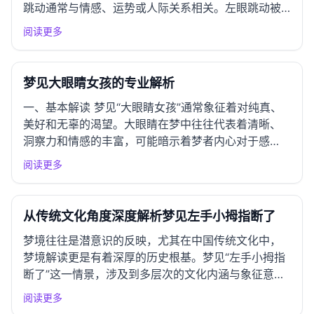
跳动通常与情感、运势或人际关系相关。左眼跳动被
认为是暗示有贵人相助，或是即将接收到好消息的预
阅读更多
兆。 吉凶预示 梦见左眼跳动的吉凶评判在传统解梦中
通常偏向吉祥。它可能预示着即将迎来好运、事业上
有所突破，或是与他...
梦见大眼睛女孩的专业解析
一、基本解读 梦见“大眼睛女孩”通常象征着对纯真、
美好和无辜的渴望。大眼睛在梦中往往代表着清晰、
洞察力和情感的丰富，可能暗示着梦者内心对于感
情、信任和欣赏的追求。这种梦境也可能映射出梦者
阅读更多
对某种理想状态的向往，或是对某种未被满足的情感
需求的反应。在现代社会中，这种梦境可能与人际关
系中的期望、理想化形象...
从传统文化角度深度解析梦见左手小拇指断了
梦境往往是潜意识的反映，尤其在中国传统文化中，
梦境解读更是有着深厚的历史根基。梦见“左手小拇指
断了”这一情景，涉及到多层次的文化内涵与象征意
义，值得深入探讨。 一、周公解梦经典解读 基本解读
阅读更多
根据《周公解梦》的记载，手象征着人的能力与行