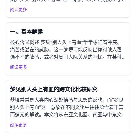
析，能够帮助我们更好地理解其背后的象征意义与文
阅读更多
化价值。 一、周公解梦经典解读 基本解读 根据《周
公解梦》中的记载，梦见他人头上有血，通常象征着
冲突、痛苦或情感...
一、基本解读
核心含义概述 梦见“别人头上有血”常常象征着冲突、
痛苦或潜在的威胁。这一梦境可能反映出你对他人遭
遇不幸的敏感，或者对周围人际关系的担忧。在某种
程度上，它也可能暗示你内心的不安与焦虑，表明你
阅读更多
在面对他人问题时感到无能为力。此梦境或许在提醒
你关注周围人的情感状态，或者反映出你对自己生活
现状的不满。 情感指...
梦见别人头上有血的跨文化比较研究
梦境常常是人类内心深处情感与思想的反映，而“梦见
别人头上有血”这一意象在不同文化中往往蕴含着丰富
而多元的解读。本文将从东亚文化圈、南亚与中东文
化、西方文化传统、原住民与部落文化等多个方面，
阅读更多
系统比较这一梦境的象征意义，并探讨其当代价值与