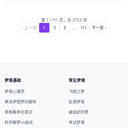
种不安或隐患。手在梦中常常与行动、能力和人际关
系联系在一起，而...
第
1
/
111
页，共
2753
项
...
‹ 上一页
1
2
3
111
下一页 ›
梦境基础
常见梦境
梦境心理学
飞翔之梦
弗洛伊德梦的解析
坠落梦境
荣格集体无意识
被追赶的梦
科学解梦vs迷信
考试梦境