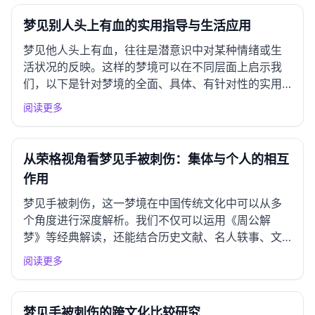
应用。 一、东亚文化圈解读 中国传统解梦 在中国传
统文化中，梦境被...
梦见别人头上有血的实用指导与生活应用
梦见他人头上有血，往往是潜意识中对某种情绪或生
活状况的反映。这样的梦境可以在不同层面上启示我
们，以下是针对梦境的全面、具体、有针对性的实用
建议。 一、情绪应对指南 常见情绪反应 此类梦境可
阅读更多
能引起焦虑、恐惧、困惑，或对人际关系的担忧。这
些情绪可能源自对他人状况的关注、对自身处境的不
满或对人际冲突的恐惧...
从荣格视角看梦见手被刺伤：集体与个人的相互
作用
梦见手被刺伤，这一梦境在中国传统文化中可以从多
个角度进行深度解析。我们不仅可以运用《周公解
梦》等经典解读，还能结合历史文献、名人轶事、文
化象征及传统哲学思想，全面探讨其含义。 一、周公
阅读更多
解梦经典解读 基本解读 根据《周公解梦》的经典记
载，手象征着行动和能力，梦见手被刺伤通常预示着
在生活中可能会遭遇挫折...
梦见手被刺伤的跨文化比较研究