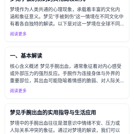
梦境作为人类共通的心理现象，承载着丰富的文化内
涵和象征意义。梦见“手被刺伤”这一情境在不同文化中
有着各自独特的解读。以下是对这一梦境在全球不同
文化传统中的解读、象征和意义的系统比较分析。
阅读更多
一、东亚文化圈解读 中国传统解梦 在中国传统文化
中，手常常象征着个人的能力和劳动。梦见手被刺
伤，可能预示着生活中...
一、基本解读
核心含义概述 梦见手腕出血，通常象征着对内心感受
或外部压力的强烈反应。手腕作为连接身体与外界的
重要部位，其出血可能隐喻着情感的脆弱、对人际关
系的焦虑，或是对某种伤害的恐惧。这种梦境可能反
阅读更多
映出梦者在现实生活中经历的心理冲突、情感受挫或
人际摩擦。出血的状态则暗示着一种失去感或被迫放
弃某些东西，可能是情感...
梦见手腕出血的实用指导与生活应用
梦境中的手腕出血往往是潜意识中情绪不安、压力或
人际关系冲突的象征。通过对梦境的解读，我们可以