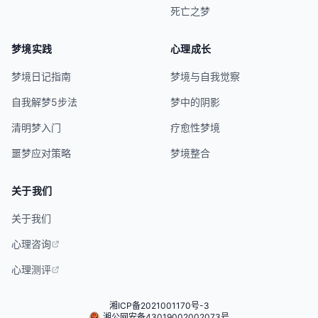
死亡之梦
梦境实践
心理成长
梦境日记指南
梦境与自我觉察
自我解梦5步法
梦中的阴影
清明梦入门
疗愈性梦境
噩梦应对策略
梦境整合
关于我们
关于我们
心理咨询
心理测评
湘ICP备2021001170号-3
湘公网安备43019002002073号