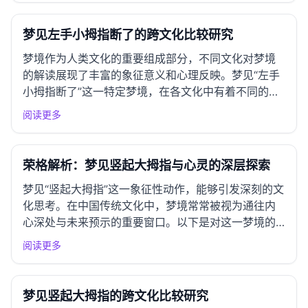
动，而小拇指代表着细微的事物和人际交往的细节。
梦见小拇指断了，通...
梦见左手小拇指断了的跨文化比较研究
梦境作为人类文化的重要组成部分，不同文化对梦境
的解读展现了丰富的象征意义和心理反映。梦见“左手
小拇指断了”这一特定梦境，在各文化中有着不同的理
解，以下是对其解读的系统比较分析。 一、东亚文化
阅读更多
圈解读 中国传统解梦 在中国传统解梦中，手象征着行
动和能力，而小拇指则常被视为细微的事物与人际关
系的象征。梦见...
荣格解析：梦见竖起大拇指与心灵的深层探索
梦见“竖起大拇指”这一象征性动作，能够引发深刻的文
化思考。在中国传统文化中，梦境常常被视为通往内
心深处与未来预示的重要窗口。以下是对这一梦境的
全面解析。 一、周公解梦经典解读 基本解读 在《周
阅读更多
公解梦》中，梦见竖起大拇指通常象征着赞成、认可
与成功。大拇指作为手指中最为重要的部分，代表着
评判和选择，梦中...
梦见竖起大拇指的跨文化比较研究