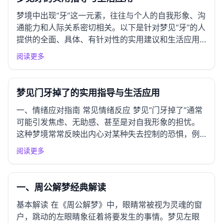
梦境中出现“牙”这一元素，往往与个人的自我形象、沟
通能力和人际关系密切相关。以下是针对梦见“牙”的人
提供的全面、具体、有针对性的实用建议和生活应用
指导。 一、情绪应对指南 常见情绪反应 梦见牙可能
阅读更多
引发的情绪包括焦虑、恐惧、羞愧或对自身形象的不
满。这些情绪通常源于对自我价值的疑虑或他人评价
的担忧。 负...
梦见门牙掉了的实用指导与生活应用
一、情绪应对指南 常见情绪反应 梦见“门牙掉了”通常
可能引发焦虑、无助感、甚至是对自我形象的担忧。
这种梦境常常反映出内心对某种失去控制的恐惧，例
如工作压力、对人际关系的焦虑，或是对自身价值的
阅读更多
怀疑。 负面情绪化解 深呼吸练习：每当感到焦虑时，
尝试进行深呼吸，吸气时默数到四，屏住呼吸四秒，
缓慢呼气八秒，...
一、周公解梦经典解读
基本解读 在《周公解梦》中，眼睛常被视为灵魂的窗
户，跳动的左眼睛象征着将要发生的事情。梦见左眼