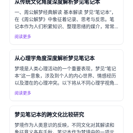
从传统文化角度深度解析梦见笔记本
一、周公解梦经典解读 基本解读 梦见“笔记本”，
在《周公解梦》中象征着记录、思考与反思。笔
记本作为人们积累知识、整理思绪的媒介，常常
代表着梦者在现实生活中对事物的整理与归纳。
阅读更多
此梦境可能暗示梦者有未完成的计划或者需要重
新审视的事情。 吉凶预示 在传统解梦中，梦见笔
记本通常是吉兆，预示着智慧的积累和未来...
从心理学角度深度解析梦见笔记本
梦境是人类心理活动的一个重要表现，梦见“笔记
本”这一意象，涉及到个人的内心世界、情感经历
以及潜在的心理冲突。以下将从不同心理学视角
对梦见笔记本进行全面分析。 一、精神分析学派
阅读更多
视角 弗洛伊德理论解析 根据弗洛伊德的理论，梦
境是潜意识欲望和压抑的反映。梦见笔记本可能
象征着个人希望记录生活中的重要事件或思...
梦见笔记本的跨文化比较研究
梦境作为人类意识的反映，不同文化对其解读和
象征意义各有千秋。笔记本作为梦境中的一项元