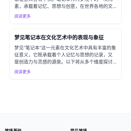
素，承载着记忆、思想与创意，在世界各地的文
化传统中，它的意义与解读也呈现出丰富的多样
阅读更多
性。 一、东亚文化圈解读 中国传统解梦 在中国
传统文化中，梦见笔记本通常象征着知识的积累
与学习的过程。笔记本可以被视为个人思维的载
梦见笔记本在文化艺术中的表现与象征
体...
梦见“笔记本”这一元素在文化艺术中具有丰富的象
征意义，它既承载着个人记忆与思想的记录，又
是创造力与灵感的源泉。以下将从多个维度探讨
这一梦境元素的表现与象征。 一、文学作品中的
阅读更多
表现 古典文学呈现 在中国古典文学中，笔记本象
征着智慧和书写的力量。例如，唐代诗人白居易
的《琵琶行》中，诗人通过对“笔记”的描...
梦境基础
常见梦境