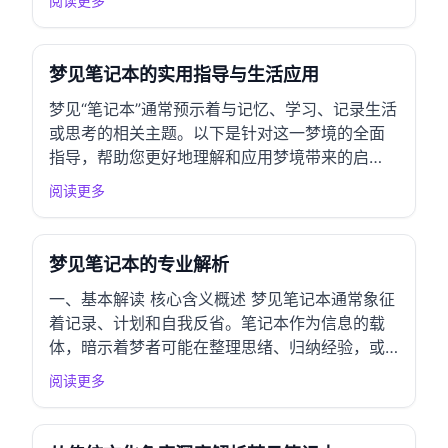
阅读更多
自我提升进行思考。 多维度解析 1. 核心含义与情
感指标 梦中的笔记本是记录与反省的象征，承载
着梦者对自身经历和情感的整理与...
梦见笔记本的实用指导与生活应用
梦见“笔记本”通常预示着与记忆、学习、记录生活
或思考的相关主题。以下是针对这一梦境的全面
指导，帮助您更好地理解和应用梦境带来的启
示。 一、情绪应对指南 常见情绪反应 梦见笔记
阅读更多
本后，您可能感受到焦虑（对未完成任务的担
忧）、怀念（对过去经历的回忆）或兴奋（对未
来计划的期待）。这些情绪常源于对生活中某些
梦见笔记本的专业解析
事...
一、基本解读 核心含义概述 梦见笔记本通常象征
着记录、计划和自我反省。笔记本作为信息的载
体，暗示着梦者可能在整理思绪、归纳经验，或
是对未来进行规划。它也可能反映出梦者对生活
阅读更多
细节的关注和对学习成长的渴望。此梦境提醒人
们关注内心的想法，审视自己的生活轨迹。 情感
指标 吉凶指数：★ ★ ★ ★ ☆（4星）...